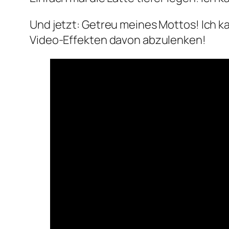
Und jetzt: Getreu meines Mottos! Ich ka
Video-Effekten davon abzulenken!