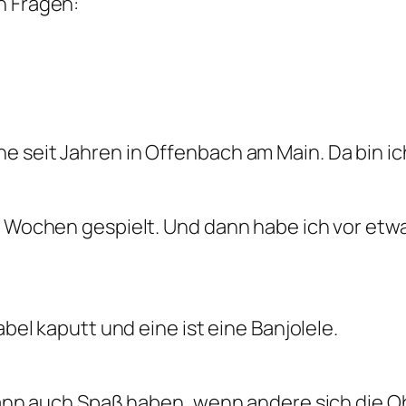
n Fragen:
 seit Jahren in Offenbach am Main. Da bin ic
ar Wochen gespielt. Und dann habe ich vor et
abel kaputt und eine ist eine Banjolele.
 kann auch Spaß haben, wenn andere sich die O