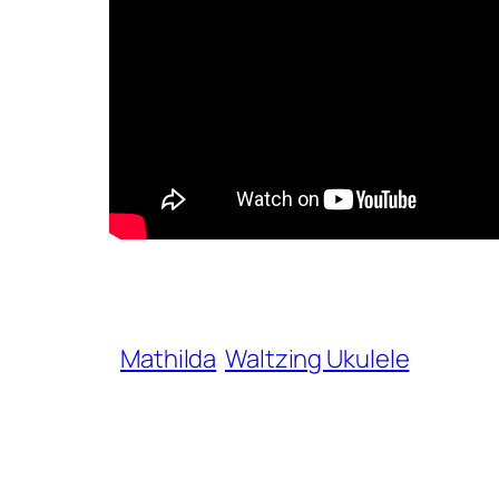
Mathilda
Waltzing Ukulele