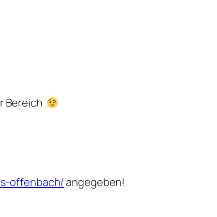
er Bereich
us-offenbach/
angegeben!