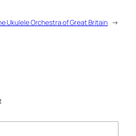
he Ukulele Orchestra of Great Britain
→
t