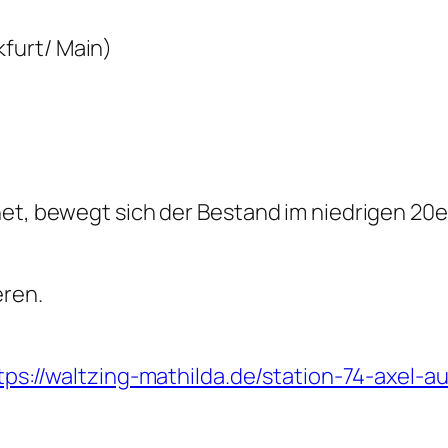
furt/ Main)
net, bewegt sich der Bestand im niedrigen 20
eren.
tps://waltzing-mathilda.de/station-74-axel-a