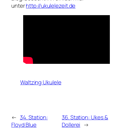
unter
http://ukulelezeit.de
Waltzing Ukulele
←
34. Station:
36. Station: Ukes &
Floyd Blue
Dollerei
→