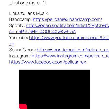
„Just one more …“!
Links zu Ians Musik:
Bandcamp:
https://pelicanrex.bandcamp.com/
Spotify:
https://open.spotify.com/artist/2HpOb
si=cRPnU3HRT4OGC4XwKw5ziA
YouTube:
https://www.youtube.com/channel/U
zg
SoundCloud:
https://soundcloud.com/pelican_re
Instagram:
https://www.instagram.com/pelican_r
https://www.facebook.com/pelicanrex