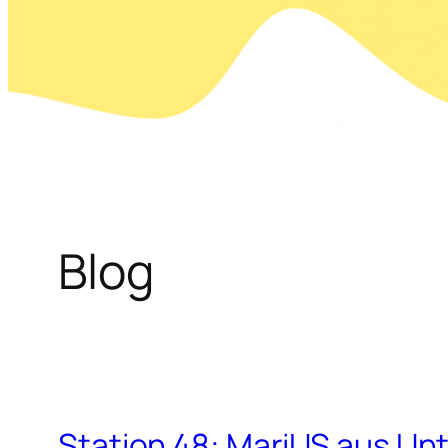
Blog
Station 48: MariUS aus Un