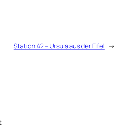
Station 42 – Ursula aus der Eifel
→
t