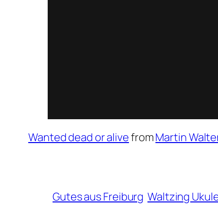
Wanted dead or alive
from
Martin Walte
Gutes aus Freiburg
Waltzing Ukule