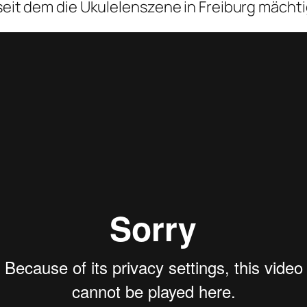
 seit dem die Ukulelenszene in Freiburg mächti