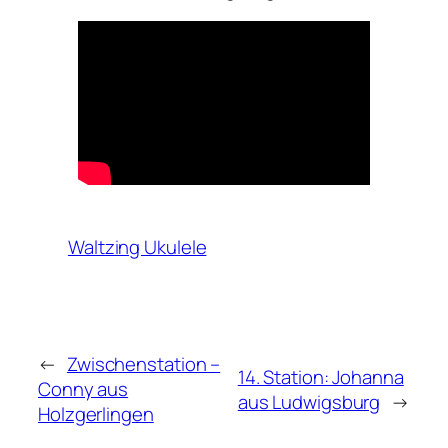
Waltzing Ukulele
←
Zwischenstation –
14. Station: Johanna
Conny aus
aus Ludwigsburg
→
Holzgerlingen