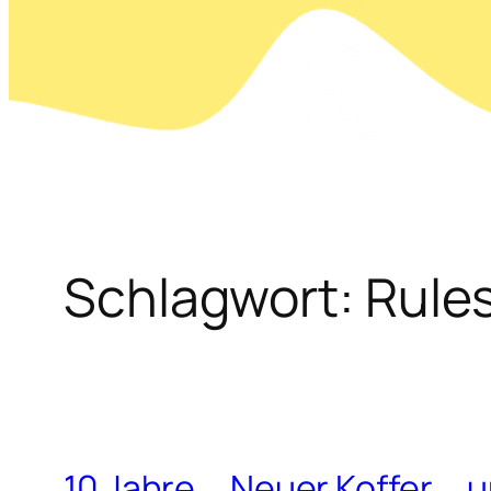
Schlagwort:
Rule
10 Jahre … Neuer Koffer … 