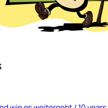
s
und wie es weitergeht / 10 year