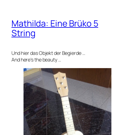
Mathilda: Eine Brüko 5
String
Und hier das Objekt der Begierde …
And here’s the beauty …