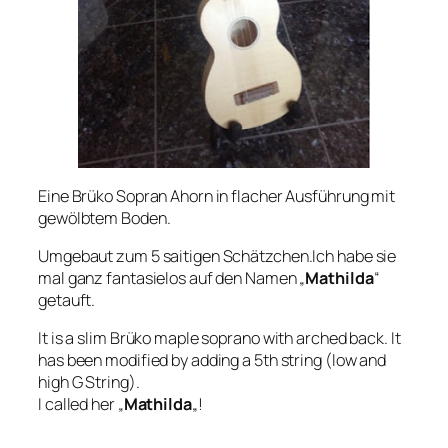
Eine Brüko Sopran Ahorn in flacher Ausführung mit
gewölbtem Boden.
Umgebaut zum 5 saitigen Schätzchen.Ich habe sie
mal ganz fantasielos auf den Namen „
Mathilda
“
getauft.
It is a slim Brüko maple soprano with arched back. It
has been modified by adding a 5th string (low and
high G String).
I called her „
Mathilda
„!